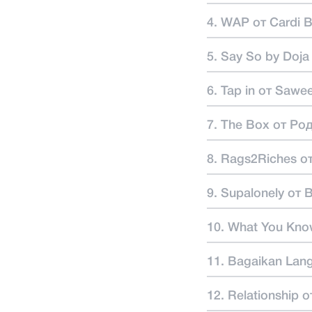
4. WAP от Cardi B
5. Say So by Doja
6. Tap in от Sawee
7. The Box от Ро
8. Rags2Riches о
9. Supalonely от
10. What You Kn
11. Bagaikan Langi
12. Relationship 