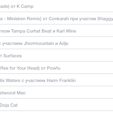
gade) от K Camp
e - Minisiren Remix) от Conkarah при участии Shagg
ители Tampa Curhat Beat и Karl Wine
 с участием Jhorrmountain и Adje
т Surfaces
ffee for Your Head) от Powfu
rtis Waters с участием Harm Franklin
eetwood Mac
 Doja Cat