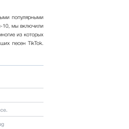
амыми популярными
п-10, мы включили
многие из которых
ших песен TikTok.
се.
ug