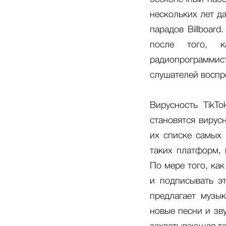
нескольких лет да
парадов Billboard
после того, к
радиопрограммист
слушателей воспро
Вирусность TikT
становятся вирус
их списке самых 
таких платформ, 
По мере того, ка
и подписывать эт
предлагает музы
новые песни и зву