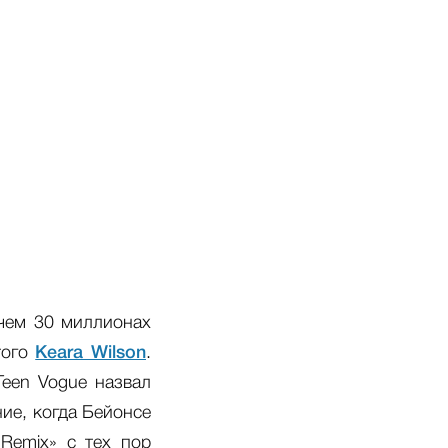
 чем 30 миллионах
того
Keara Wilson
.
Teen Vogue назвал
ие, когда Бейонсе
 Remix» с тех пор