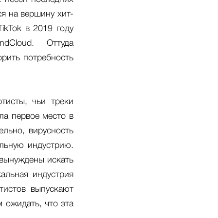
ся на вершину хит-
TikTok в 2019 году
dCloud. Оттуда
орить потребность
тисты, чьи треки
ла первое место в
ельно, вирусность
альную индустрию.
 вынуждены искать
кальная индустрия
тистов выпускают
м ожидать, что эта