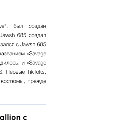
ove", был создан
Jawsh 685 создал
язался с Jawsh 685
названием «Savage
дилось, и «Savage
S. Первые TikToks,
 костюмы, прежде
llion с