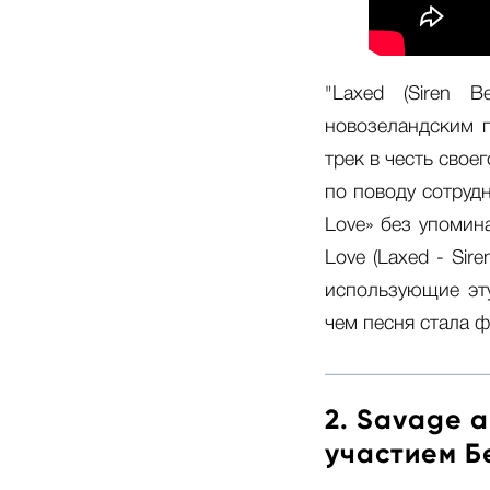
"Laxed (Siren B
новозеландским 
трек в честь свое
по поводу сотруд
Love» без упомин
Love (Laxed - Sir
использующие эт
чем песня стала ф
2. Savage a
участием Б