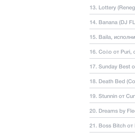
13. Lottery (Rene
14. Banana (DJ FL
15. Baila, исполн
16. Coño от Puri,
17. Sunday Best о
18. Death Bed (Co
19. Stunnin от Cu
20. Dreams by Fl
21. Boss Bitch от