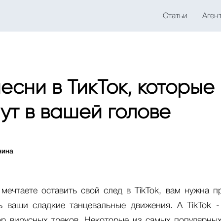
Статьи
Аген
песни в ТикТок, которые
ут в вашей голове
нина
мечтаете оставить свой след в TikTok, вам нужна п
 ваши сладкие танцевальные движения. А TikTok -
р вирусных треков. Некоторые из самых популярны