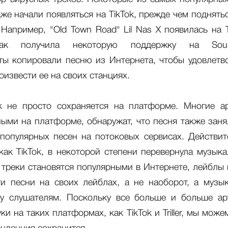
же начали появляться на TikTok, прежде чем поднять
. Например, "Old Town Road" Lil Nas X появилась на 
ак получила некоторую поддержку на Soun
ы копировали песню из Интернета, чтобы удовлетв
извести ее на своих станциях.
ok не просто сохраняется на платформе. Многие ар
ными на платформе, обнаружат, что песня также заня
популярных песен на потоковых сервисах. Действит
как TikTok, в некоторой степени перевернула музык
к треки становятся популярными в Интернете, лейблы
и песни на своих лейблах, а не наоборот, а музы
ку слушателям. Поскольку все больше и больше ар
ки на таких платформах, как TikTok и Triller, мы може