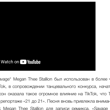
vage" Megan Thee Stallion был использован в более
Tok, в сопровождении танцевального конкурса, нача
он оказала такое огромное влияние на TikTok, что 
 репортаже «21 до 21». Песня вновь привлекла вниман
 Megan Thee Stallion для записи ремикса. «Savage