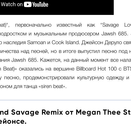
eat)", первоначально известный как "Savage L
подростком и музыкальным продюсером Jawsh 685. 
го наследия Samoan и Cook Island. Джейсон Деруло св
ничества над песней, но в итоге выпустил песню под 
ания Jawsh 685. Кажется, на данный момент все нала
en Beat)» оказались на вершине Billboard Hot 100 с BT
у песню, продемонстрировали культурную одежду и
оном для танца «siren beat».
nd Savage Remix от Megan Thee Sta
ейонсе.