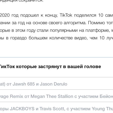
нденция сохранится.
 2020 год подошел к концу, TikTok поделился 10 с
ении за год на основе своего алгоритма. Помимо то
торые в этом году стали популярными на платформе, 
ы в гораздо большем количестве видео, чем 10 луч
 ТикТок которые застрянут в вашей голове
eat) от Jawsh 685 и Jason Derulo
vage Remix от Megan Thee Stallion с участием Бейон
оры JACKBOYS и Travis Scott, с участием Young Th