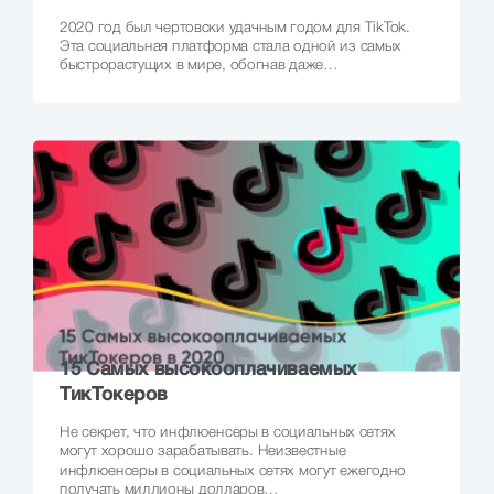
2020 год был чертовски удачным годом для TikTok.
Эта социальная платформа стала одной из самых
быстрорастущих в мире, обогнав даже…
15 Самых высокооплачиваемых
ТикТокеров
Не секрет, что инфлюенсеры в социальных сетях
могут хорошо зарабатывать. Неизвестные
инфлюенсеры в социальных сетях могут ежегодно
получать миллионы долларов…