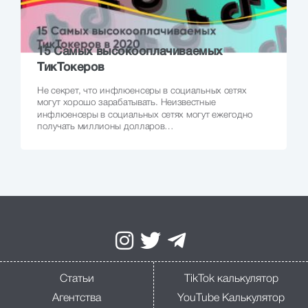
15 Самых высокооплачиваемых
ТикТокеров
Не секрет, что инфлюенсеры в социальных сетях
могут хорошо зарабатывать. Неизвестные
инфлюенсеры в социальных сетях могут ежегодно
получать миллионы долларов…
Статьи
TikTok калькулятор
Агентства
YouTube Калькулятор