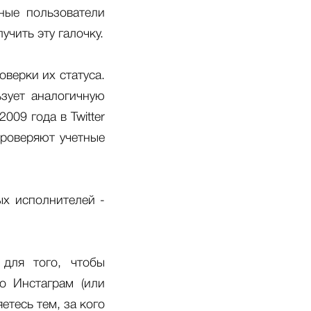
ные пользователи
учить эту галочку.
верки их статуса.
ьзует аналогичную
009 года в Twitter
проверяют учетные
ых исполнителей -
для того, чтобы
то Инстаграм (или
етесь тем, за кого