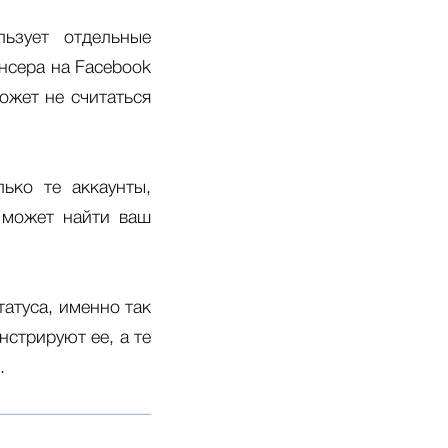
льзует отдельные
нсера на Facebook
может не считаться
ько те аккаунты,
 может найти ваш
татуса, именно так
нстрируют ее, а те
.