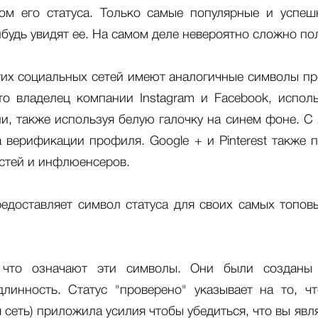
ком его статуса. Только самые популярные и успеш
ибудь увидят ее. На самом деле невероятно сложно пол
их социальных сетей имеют аналогичные символы про
то владелец компании Instagram и Facebook, испол
, также используя белую галочку на синем фоне. С 2
а верификации профиля. Google + и Pinterest также 
стей и инфлюенсеров.
предоставляет символ статуса для своих самых топов
 что означают эти символы. Они были созданы 
линность. Статус "проверено" указывает на то, ч
 сеть) приложила усилия чтобы убедиться, что вы явля