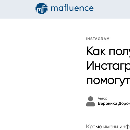
INSTAGRAM
Как пол
Инстагр
помогут
Автор:
Вероника Доро
Кроме имени инфл