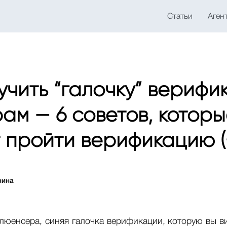
Статьи
Аген
учить “галочку” верифи
ам — 6 советов, котор
 пройти верификацию (
нина
юенсера, синяя галочка верификации, которую вы ви