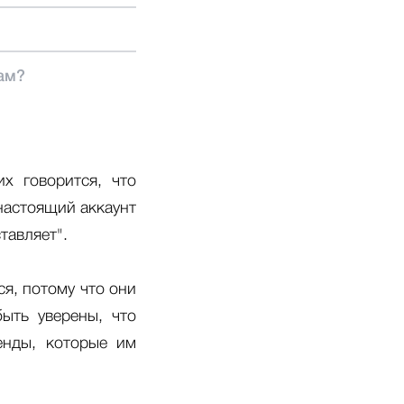
ам?
х говорится, что
настоящий аккаунт
тавляет".
я, потому что они
ыть уверены, что
енды, которые им